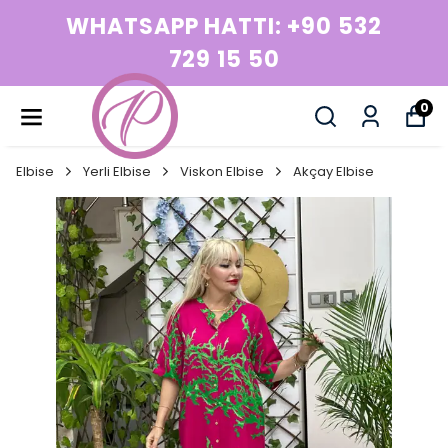
WHATSAPP HATTI: +90 532
729 15 50
0
Elbise
Yerli Elbise
Viskon Elbise
Akçay Elbise