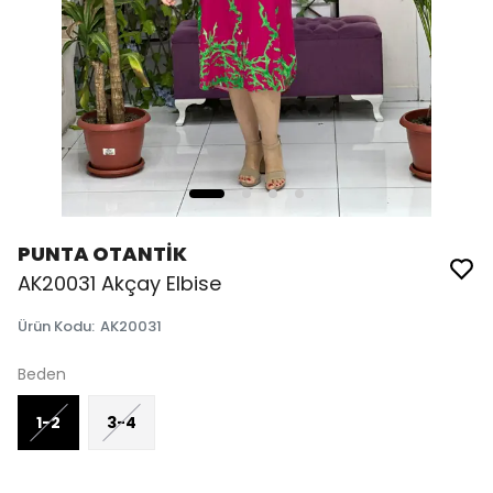
PUNTA OTANTİK
AK20031 Akçay Elbise
Ürün Kodu
:
AK20031
Beden
1-2
3-4