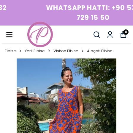
WHATSAPP HATTI: +90 532
729 15 50
0
Elbise
Yerli Elbise
Viskon Elbise
Alaçatı Elbise