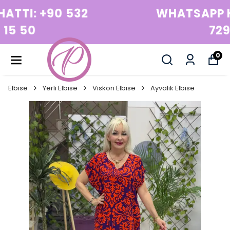
WHATSAPP HATTI: +90 532
729 15 50
0
Elbise
Yerli Elbise
Viskon Elbise
Ayvalık Elbise