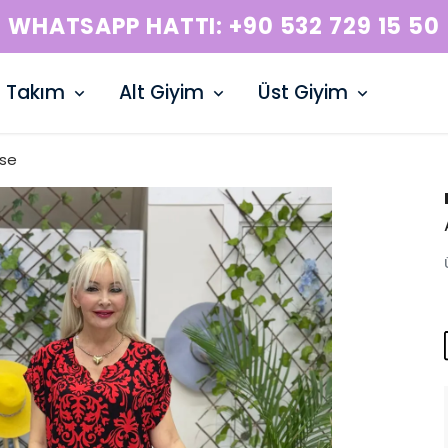
WHATSAPP HATTI: +90 532 729 15 50
Takım
Alt Giyim
Üst Giyim
ise