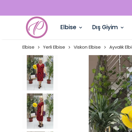
Elbise
Dış Giyim
Elbise
Yerli Elbise
Viskon Elbise
Ayvalık Elb