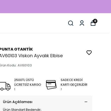
0
PUNTA OTANTİK
AV60103 Viskon Ayvalık Elbise
Ürün Kodu
:
AV60103
2500TL ÜSTÜ
SADECE KREDİ
ÜCRETSİZ KARGO
KARTI GEÇERLİDİR
!
!
Ürün Açıklaması
Ürün Standart Bedendir;