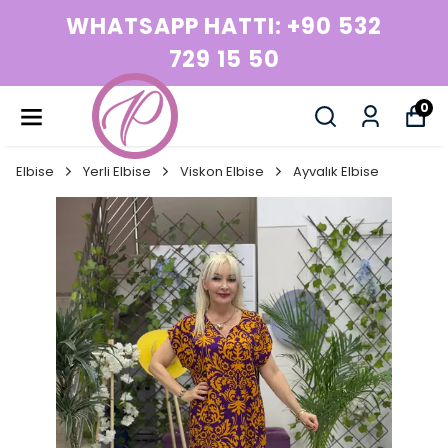
+90 532
WHATSAPP HATTI: 
729 15 50
0
Elbise
Yerli Elbise
Viskon Elbise
Ayvalık Elbise