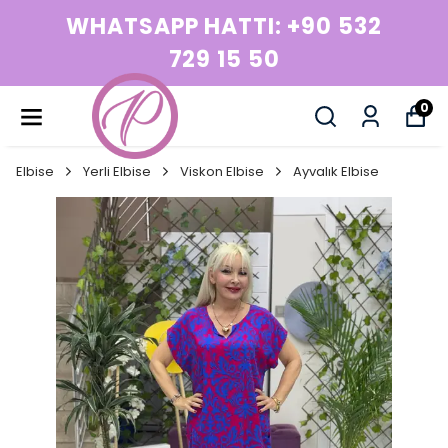
WHATSAPP HATTI: +90 532
729 15 50
0
Elbise
Yerli Elbise
Viskon Elbise
Ayvalık Elbise