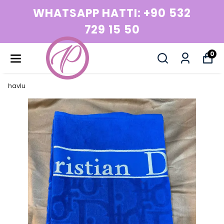
WHATSAPP HATTI: +90 532
729 15 50
0
havlu