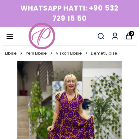
WHATSAPP HATTI: +90 532
729 15 50
0
Elbise
Yerli Elbise
Viskon Elbise
Demet Elbise