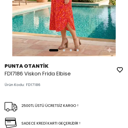
PUNTA OTANTİK
FD17186 Viskon Frida Elbise
Ürün Kodu
:
FD17186
2500TL ÜSTÜ ÜCRETSİZ KARGO !
SADECE KREDİ KARTI GEÇERLİDİR !