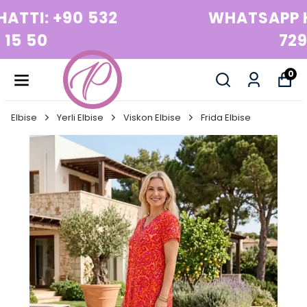
WHATSAPP HATTI: +90 532
729 15 50
0
Elbise
Yerli Elbise
Viskon Elbise
Frida Elbise