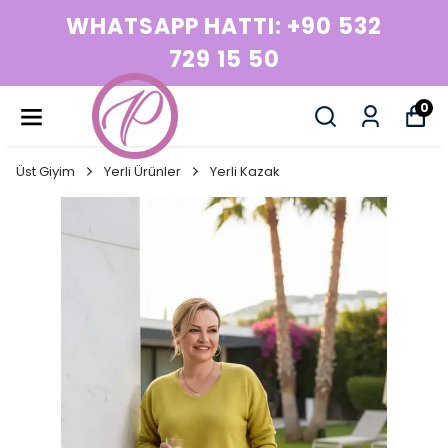
WHATSAPP HATTI: +90 532
729 15 50
0
Üst Giyim
Yerli Ürünler
Yerli Kazak