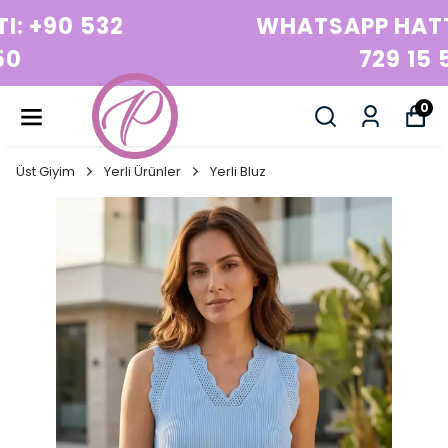
WHATSAPP HATTI: +90 532
729 15 50
0
Üst Giyim
Yerli Ürünler
Yerli Bluz