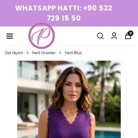
WHATSAPP HATTI: +90 532
729 15 50
0
Üst Giyim
Yerli Ürünler
Yerli Bluz