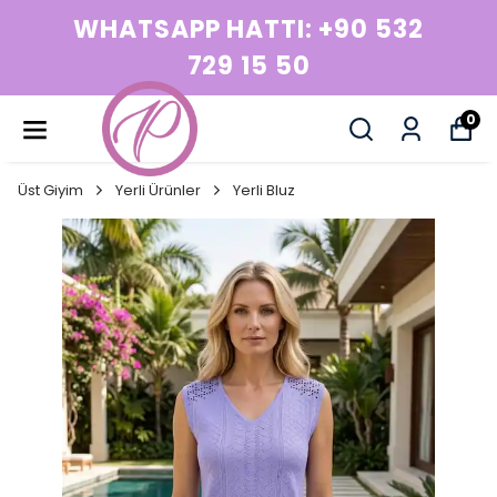
+90 532
WHATSAPP HATTI: 
729 15 50
0
Üst Giyim
Yerli Ürünler
Yerli Bluz