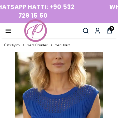
WHATSAPP HATTI: +90 532
729 15 50
0
Üst Giyim
Yerli Ürünler
Yerli Bluz