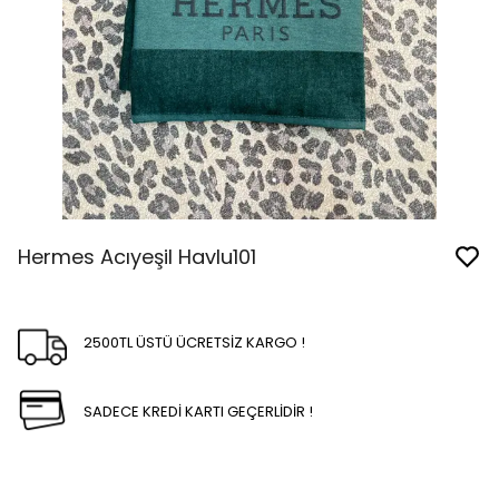
Hermes Acıyeşil Havlu101
2500TL ÜSTÜ ÜCRETSİZ KARGO !
SADECE KREDİ KARTI GEÇERLİDİR !