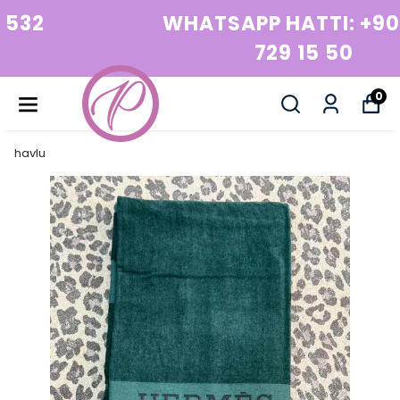
WHATSAPP HATTI: +90 532
729 15 50
0
havlu