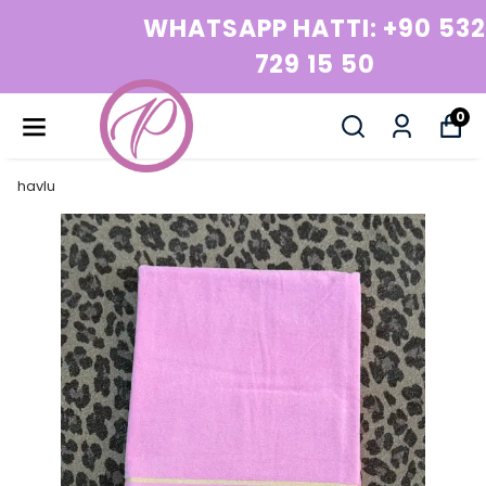
WHATSAPP HATTI: +90 532
729 15 50
0
havlu