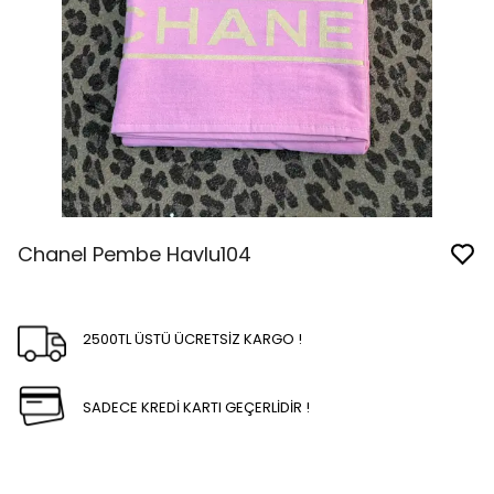
Chanel Pembe Havlu104
2500TL ÜSTÜ ÜCRETSİZ KARGO !
SADECE KREDİ KARTI GEÇERLİDİR !