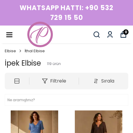
WHATSAPP HATTI: +90 532
729 15 50
0
Elbise
İthal Elbise
İpek Elbise
119
ürün
Filtrele
Sırala