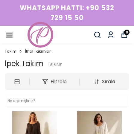
WHATSAPP HATTI: +90 532
729 15 50
0
Takım
İthal Takımlar
İpek Takım
81
ürün
Filtrele
Sırala