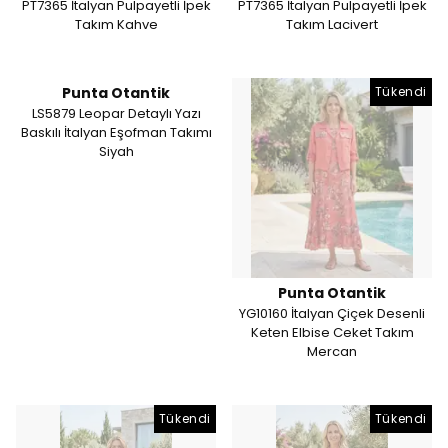
PT7365 İtalyan Pulpayetli İpek
PT7365 İtalyan Pulpayetli İpek
Takım Kahve
Takım Lacivert
Punta Otantik
Tükendi
LS5879 Leopar Detaylı Yazı
Baskılı İtalyan Eşofman Takımı
Siyah
Punta Otantik
YG10160 İtalyan Çiçek Desenli
Keten Elbise Ceket Takım
Mercan
Tükendi
Tükendi