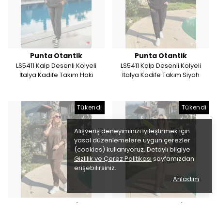
Punta Otantik
Punta Otantik
LS5411 Kalp Desenli Kolyeli
LS5411 Kalp Desenli Kolyeli
İtalya Kadife Takım Haki
İtalya Kadife Takım Siyah
Tükendi
Tükendi
Alışveriş deneyiminizi iyileştirmek için
yasal düzenlemelere uygun çerezler
(cookies) kullanıyoruz. Detaylı bilgiye
Gizlilik ve Çerez Politikası
sayfamızdan
erişebilirsiniz.
Anladım
Punta Otantik
Punta Otantik
LS5411 Kalp Desenli Kolyeli
LS5411 Kalp Desenli Kolyeli