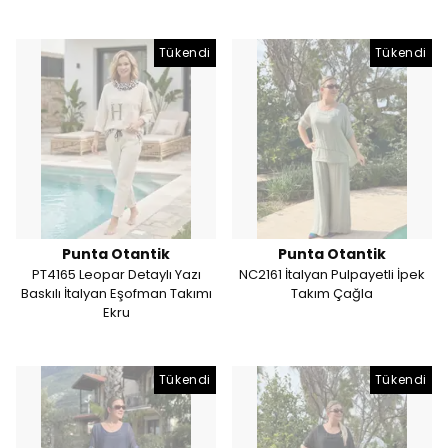
Tükendi
Tükendi
Punta Otantik
Punta Otantik
PT4165 Leopar Detaylı Yazı
NC2161 İtalyan Pulpayetli İpek
Baskılı İtalyan Eşofman Takımı
Takım Çağla
Ekru
Tükendi
Tükendi