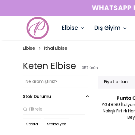
Elbise
Dış Giyim
Elbise
İthal Elbise
Keten Elbise
357
ürün
Fiyat artan
Stok Durumu
Punta O
YG48180 İtalyan S
Nakışlı Fırfırlı 
Bey
Stokta
Stokta yok