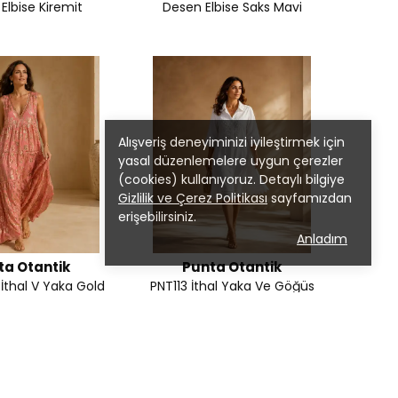
Elbise Kiremit
Desen Elbise Saks Mavi
Alışveriş deneyiminizi iyileştirmek için
yasal düzenlemelere uygun çerezler
(cookies) kullanıyoruz. Detaylı bilgiye
Gizlilik ve Çerez Politikası
sayfamızdan
erişebilirsiniz.
Anladım
ta Otantik
Punta Otantik
İthal V Yaka Gold
PNT113 İthal Yaka Ve Göğüs
aylı Kolsuz Elbise
Dantel Detaylı Midi Boy Coton
Gömlek Elbise