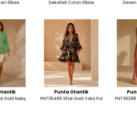
ten Elbise
Dekolteli Coton Elbise
Desen 
tantik
Punta Otantik
Pun
l Gold Nakış
PNT36466 İthal Gold Yaka Pul
PNT36398 
Renk Midi Boy
Nakışlı Mini Coton Elbise
Nakış Det
Elbise