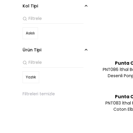
Kol Tipi
Askılı
Ürün Tipi
Punta O
PNT086 İthal B
Desenli Ponp
Yazlık
Filtreleri temizle
Punta O
PNT083 İthal 
Coton Elb