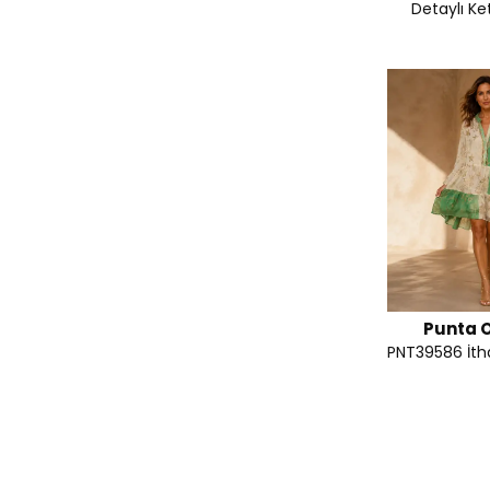
Detaylı Ke
Punta O
PNT39586 İtha
Detaylı Çift 
Coton 