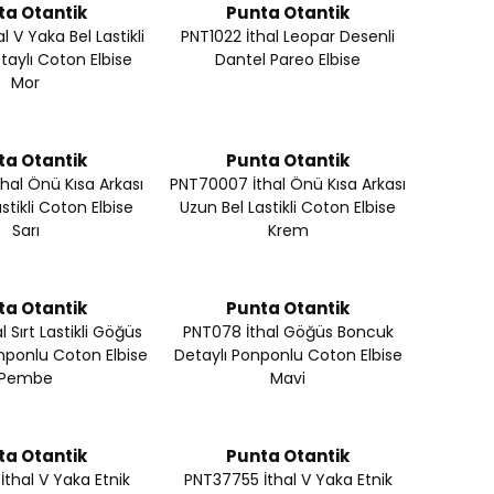
ta Otantik
Punta Otantik
l V Yaka Bel Lastikli
PNT1022 İthal Leopar Desenli
aylı Coton Elbise
Dantel Pareo Elbise
Mor
ta Otantik
Punta Otantik
hal Önü Kısa Arkası
PNT70007 İthal Önü Kısa Arkası
stikli Coton Elbise
Uzun Bel Lastikli Coton Elbise
Sarı
Krem
ta Otantik
Punta Otantik
 Sırt Lastikli Göğüs
PNT078 İthal Göğüs Boncuk
nponlu Coton Elbise
Detaylı Ponponlu Coton Elbise
Pembe
Mavi
ta Otantik
Punta Otantik
thal V Yaka Etnik
PNT37755 İthal V Yaka Etnik