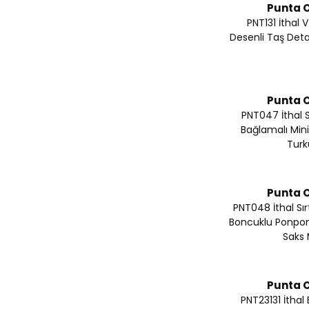
Punta O
PNT131 İthal 
Desenli Taş Deta
Punta O
PNT047 İthal Sı
Bağlamalı Mini
Turk
Punta O
PNT048 İthal Sır
Boncuklu Ponpon
Saks 
Punta O
PNT23131 İthal B