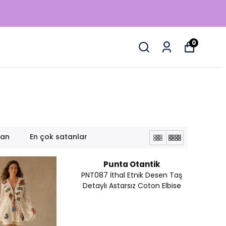
0
lan
En çok satanlar
Punta Otantik
PNT087 İthal Etnik Desen Taş
Detaylı Astarsız Coton Elbise