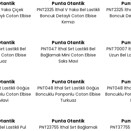
tantik
Punta Otantik
Pun
V Yaka Çiçek
PNT2325 İthal V Yaka Bel Lastikli
PNT2325 İtha
ylı Coton Elbise
Boncuk Detaylı Coton Elbise
Boncuk Det
Kırmızı
tantik
Punta Otantik
Pun
rt Lastikli Bel
PNT047 İthal Sırt Lastikli Bel
PNT70007 İt
 Coton Elbise
Bağlamalı Mini Coton Elbise
Uzun Bel La
uaz
Saks Mavi
tantik
Punta Otantik
Pun
t Lastikli Göğüs
PNT048 İthal Sırt Lastikli Göğüs
PNT048 İthal
lu Coton Elbise
Boncuklu Ponponlu Coton Elbise
Boncuklu Po
Mavi
Turkuaz
tantik
Punta Otantik
Pun
el Lastikli Pul
PNT23755 İthal Sırt Bağlamalı
PNT37755 İ