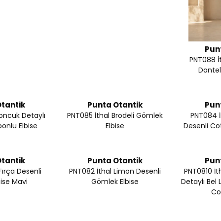
Pun
PNT088 İt
Dantell
tantik
Punta Otantik
Pun
oncuk Detaylı
PNT085 İthal Brodeli Gömlek
PNT084 İt
onlu Elbise
Elbise
Desenli Co
tantik
Punta Otantik
Pun
Fırça Desenli
PNT082 İthal Limon Desenli
PNT0810 İt
ise Mavi
Gömlek Elbise
Detaylı Bel L
Co