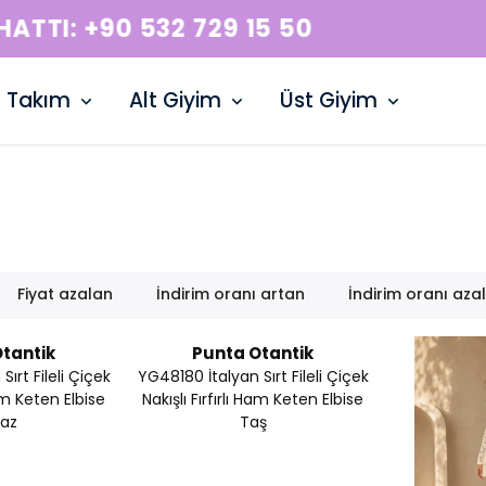
WHATSAPP HATTI: +90 532 729 15 50
Takım
Alt Giyim
Üst Giyim
Fiyat azalan
İndirim oranı artan
İndirim oranı aza
tantik
Punta Otantik
ırt Fileli Çiçek
YG48180 İtalyan Sırt Fileli Çiçek
Ham Keten Elbise
Nakışlı Fırfırlı Ham Keten Elbise
az
Taş