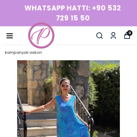
WHATSAPP HATTI: +90 532
729 15 50
0
kampanyalı viskon