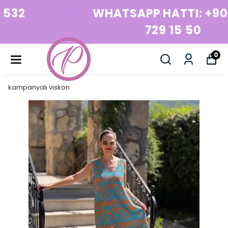
WHATSAPP HATTI: +90 532
729 15 50
0
kampanyalı viskon