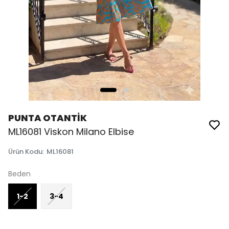
PUNTA OTANTİK
ML16081 Viskon Milano Elbise
Ürün Kodu
:
ML16081
Beden
1-2
3-4