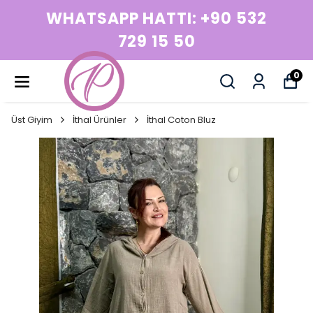
WHATSAPP HATTI: +90 532
729 15 50
0
Üst Giyim
İthal Ürünler
İthal Coton Bluz