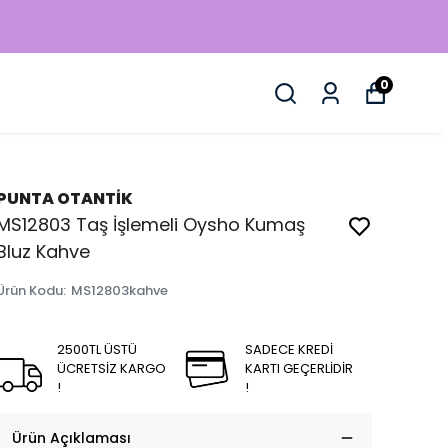
0
PUNTA OTANTİK
MS12803 Taş İşlemeli Oysho Kumaş
Bluz Kahve
Ürün Kodu
:
MS12803kahve
2500TL ÜSTÜ
SADECE KREDİ
ÜCRETSİZ KARGO
KARTI GEÇERLİDİR
!
!
Ürün Açıklaması