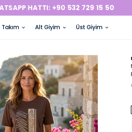
WHATSAPP HATTI: +90 532 729 15 50
Takım
Alt Giyim
Üst Giyim