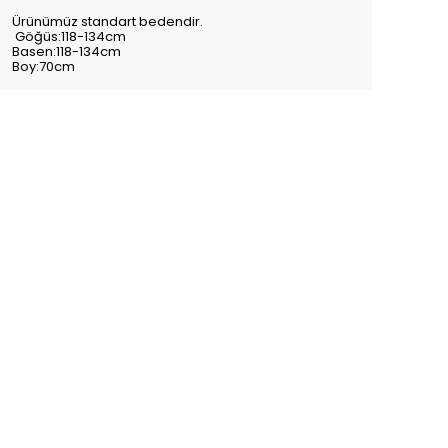
Ürünümüz standart bedendir.
Göğüs:118-134cm
Basen:118-134cm
Boy:70cm