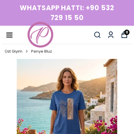
WHATSAPP HATTI: +90 532
729 15 50
0
Üst Giyim
Penye Bluz