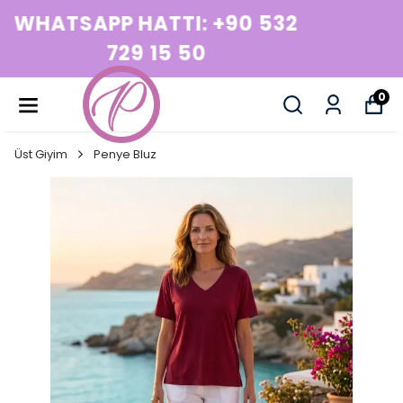
WHATSAPP HATTI: +90 532
729 15 50
0
Üst Giyim
Penye Bluz