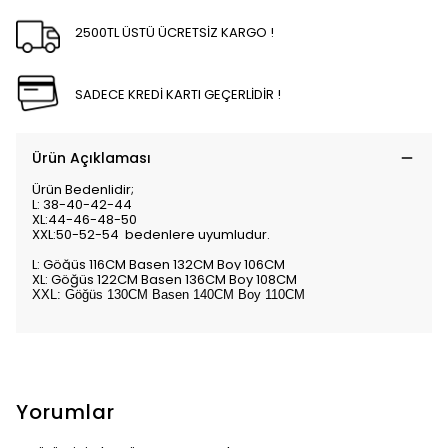
2500TL ÜSTÜ ÜCRETSİZ KARGO !
SADECE KREDİ KARTI GEÇERLİDİR !
Ürün Açıklaması
Ürün Bedenlidir;
L: 38-40-42-44
XL:44-46-48-50
XXL:50-52-54 bedenlere uyumludur.
L:
Göğüs 116CM Basen 132CM Boy 106CM
XL:
Göğüs 122CM Basen 136CM Boy 108CM
XXL: Göğüs 130CM Basen 140CM Boy 110CM
Yorumlar