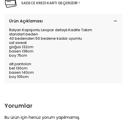
SADECE KREDİ KARTI GEÇERLİDİR !
Ürün Açıklaması
İtalyan Kapişonlu Leopar detaylı Kadife Takım
standart beden
40 bedenden 50 bedene kadar uyumlu
üst sweat
göğüs 132cm
basen 138cm
boy 75cm
alt pantolon
bel 130cm
basen 140cm
boy 105cm
Yorumlar
Bu ürün için henüz yorum yapılmamış.