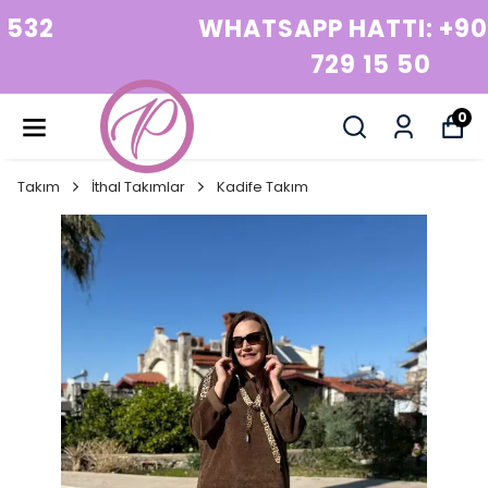
WHATSAPP HATTI: +90 532
729 15 50
0
Takım
İthal Takımlar
Kadife Takım