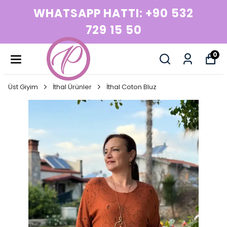
32
WHATSAPP HATTI: +90 5
729 15 50
0
Üst Giyim
İthal Ürünler
İthal Coton Bluz