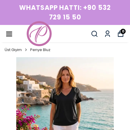
+90 532
WHATSAPP HATTI: 
729 15 50
0
Üst Giyim
Penye Bluz