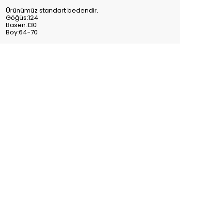
Ürünümüz standart bedendir.
Göğüs:124
Basen:130
Boy:64-70