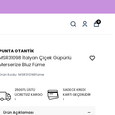
0
PUNTA OTANTİK
MSR31098 İtalyan Çiçek Güpürlü
Merserize Bluz Füme
Ürün Kodu
:
MSR31098füme
2500TL ÜSTÜ
SADECE KREDİ
ÜCRETSİZ KARGO
KARTI GEÇERLİDİR
!
!
Ürün Açıklaması