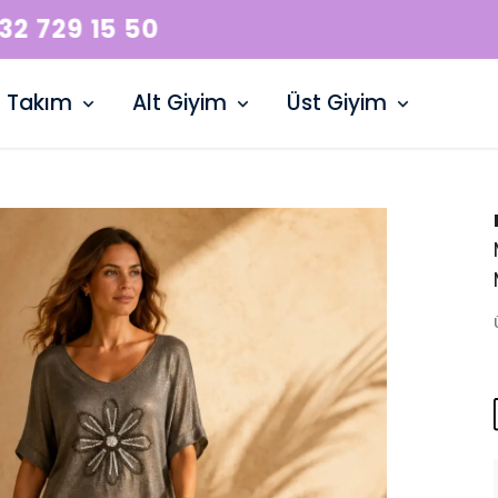
WHATSAPP HATTI: +90 532 729 15 50
Takım
Alt Giyim
Üst Giyim