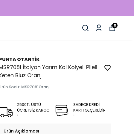
0
PUNTA OTANTİK
MSR7081 İtalyan Yarım Kol Kolyeli Pileli
Keten Bluz Oranj
Ürün Kodu
:
MSR7081Oranj
2500TL ÜSTÜ
SADECE KREDİ
ÜCRETSİZ KARGO
KARTI GEÇERLİDİR
!
!
Ürün Açıklaması