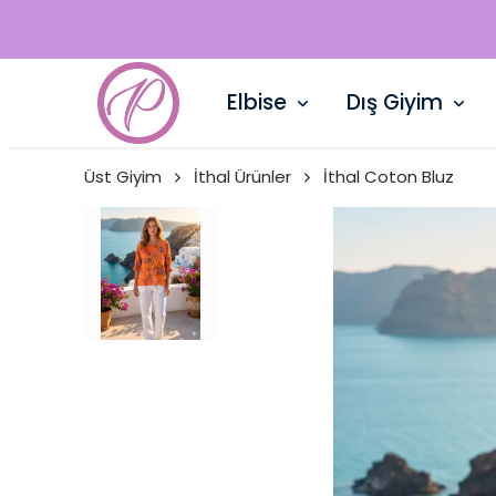
Elbise
Dış Giyim
Üst Giyim
İthal Ürünler
İthal Coton Bluz