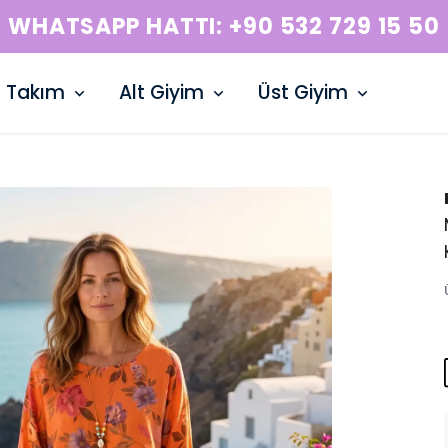
WHATSAPP HATTI: +90 532 729 15 50
Takım
Alt Giyim
Üst Giyim