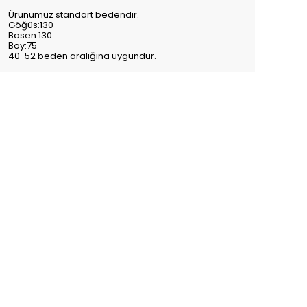
Ürünümüz standart bedendir.
Göğüs:130
Basen:130
Boy:75
40-52 beden aralığına uygundur.