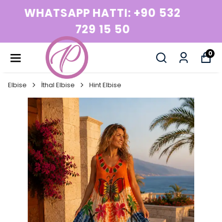
WHATSAPP HATTI: +90 532
729 15 50
0
Elbise
İthal Elbise
Hint Elbise