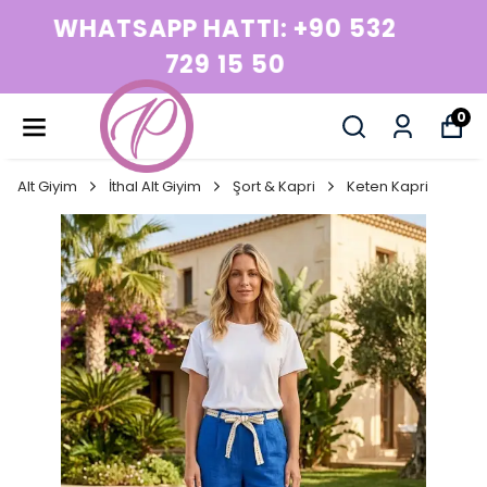
WHATSAPP HATTI: +90 532
729 15 50
0
Alt Giyim
İthal Alt Giyim
Şort & Kapri
Keten Kapri