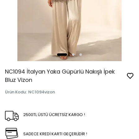
NC1094 İtalyan Yaka Güpürlü Nakışlı İpek
Bluz Vizon
Ürün Kodu
:
NC1094vizon
2500TL ÜSTÜ ÜCRETSİZ KARGO !
SADECE KREDİ KARTI GEÇERLİDİR !