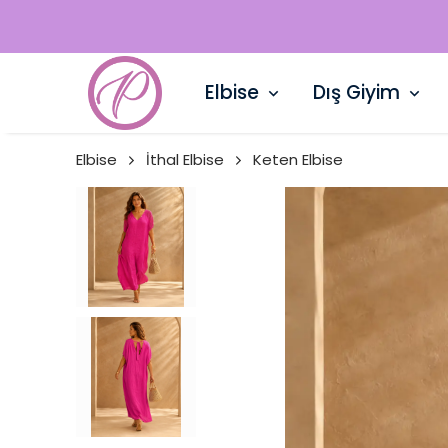
Elbise
Dış Giyim
Elbise
İthal Elbise
Keten Elbise