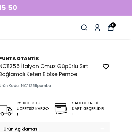
0
PUNTA OTANTİK
NC11255 İtalyan Omuz Güpürlü Sırt
Bağlamalı Keten Elbise Pembe
Ürün Kodu
:
NC11255pembe
2500TL ÜSTÜ
SADECE KREDİ
ÜCRETSİZ KARGO
KARTI GEÇERLİDİR
!
!
Ürün Açıklaması