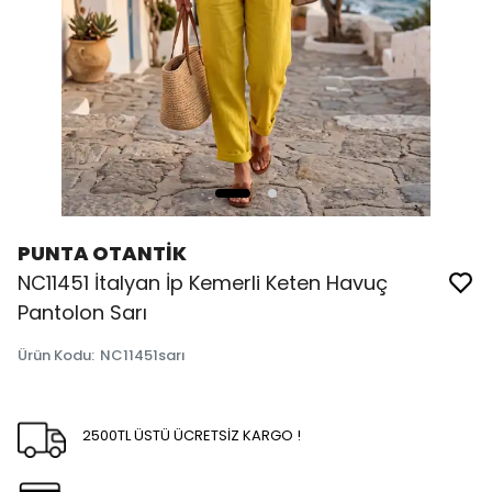
PUNTA OTANTİK
NC11451 İtalyan İp Kemerli Keten Havuç
Pantolon Sarı
Ürün Kodu
:
NC11451sarı
2500TL ÜSTÜ ÜCRETSİZ KARGO !