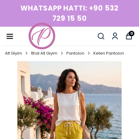
WHATSAPP HATTI: +90 532
729 15 50
0
Alt Giyim
İthal Alt Giyim
Pantolon
Keten Pantolon