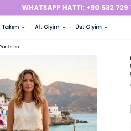
WHATSAPP HATTI: +90 532 729 15 50
Takım
Alt Giyim
Üst Giyim
Pantolon