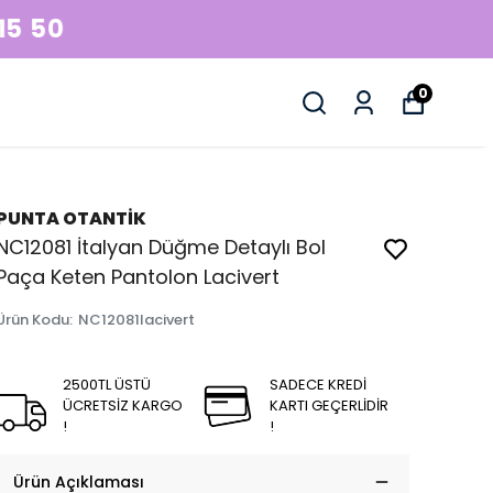
0
PUNTA OTANTİK
NC12081 İtalyan Düğme Detaylı Bol
Paça Keten Pantolon Lacivert
Ürün Kodu
:
NC12081lacivert
2500TL ÜSTÜ
SADECE KREDİ
ÜCRETSİZ KARGO
KARTI GEÇERLİDİR
!
!
Ürün Açıklaması