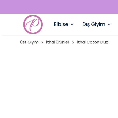
Elbise
Dış Giyim
Üst Giyim
İthal Ürünler
İthal Coton Bluz