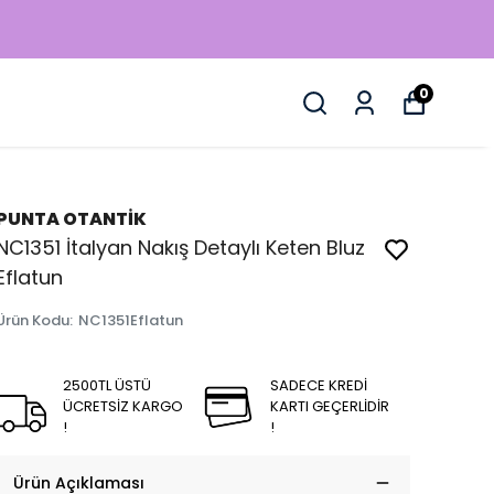
2 729 15 50
0
PUNTA OTANTİK
NC1351 İtalyan Nakış Detaylı Keten Bluz
Eflatun
Ürün Kodu
:
NC1351Eflatun
2500TL ÜSTÜ
SADECE KREDİ
ÜCRETSİZ KARGO
KARTI GEÇERLİDİR
!
!
Ürün Açıklaması