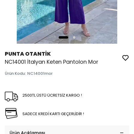
PUNTA OTANTİK
NC14001 İtalyan Keten Pantolon Mor
Ürün Kodu
:
NC14001mor
2500TL ÜSTÜ ÜCRETSİZ KARGO !
SADECE KREDİ KARTI GEÇERLİDİR !
Ürün Açıklaması