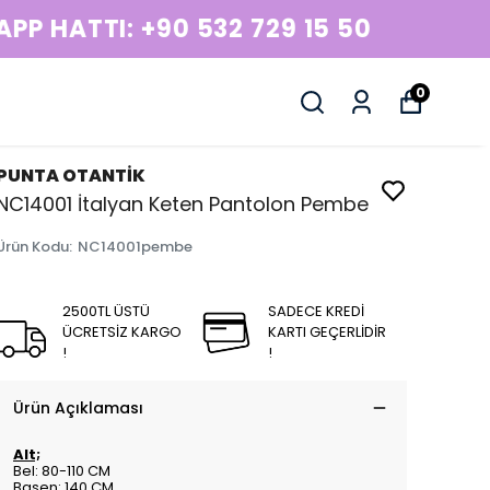
0
PUNTA OTANTİK
NC14001 İtalyan Keten Pantolon Pembe
Ürün Kodu
:
NC14001pembe
2500TL ÜSTÜ
SADECE KREDİ
ÜCRETSİZ KARGO
KARTI GEÇERLİDİR
!
!
Ürün Açıklaması
Alt;
Bel: 80-110 CM
Basen: 140 CM