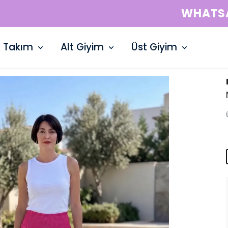
WHATSAPP HATTI: +90 532 729 15 50
Takım
Alt Giyim
Üst Giyim