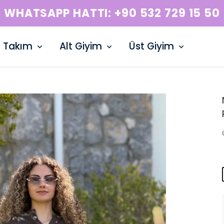
WHATSAPP HATTI: +90 532 729 15 50
Takım
Alt Giyim
Üst Giyim