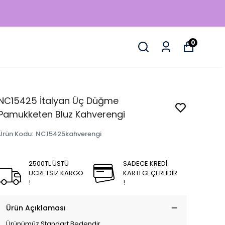
0
NC15425 İtalyan Üç Düğme
Pamukketen Bluz Kahverengi
Ürün Kodu
:
NC15425kahverengi
2500TL ÜSTÜ
SADECE KREDİ
ÜCRETSİZ KARGO
KARTI GEÇERLİDİR
!
!
Ürün Açıklaması
Ürünümüz Standart Bedendir.