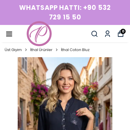
 532
WHATSAPP HATTI: +90
729 15 50
0
Üst Giyim
İthal Ürünler
İthal Coton Bluz