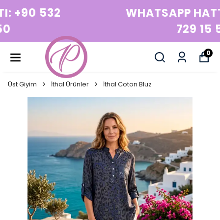
WHATSAPP HATTI: +90 532
729 15 50
0
Üst Giyim
İthal Ürünler
İthal Coton Bluz