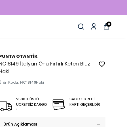
0
PUNTA OTANTİK
NC18149 İtalyan Önü Fırfırlı Keten Bluz
Haki
Ürün Kodu
:
NC18149Haki
2500TL ÜSTÜ
SADECE KREDİ
ÜCRETSİZ KARGO
KARTI GEÇERLİDİR
!
!
Ürün Açıklaması