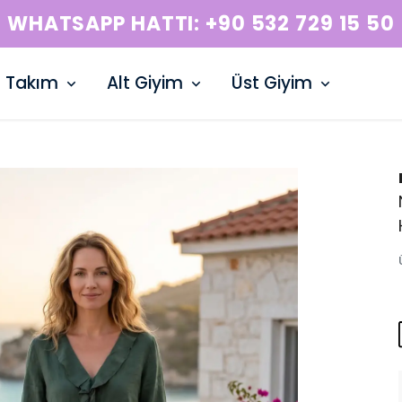
WHATSAPP HATTI: +90 532 729 15 50
Takım
Alt Giyim
Üst Giyim