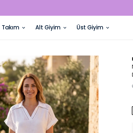
WHATSAPP HATTI: +90 532 729 15 50
Takım
Alt Giyim
Üst Giyim