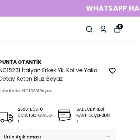
0
PUNTA OTANTİK
NC18231 İtalyan Erkek Yk. Kol ve Yaka
Detay Keten Bluz Beyaz
Ürün Kodu
:
NC18231Beyaz
2500TL ÜSTÜ
SADECE KREDİ
ÜCRETSİZ KARGO
KARTI GEÇERLİDİR
!
!
Ürün Açıklaması