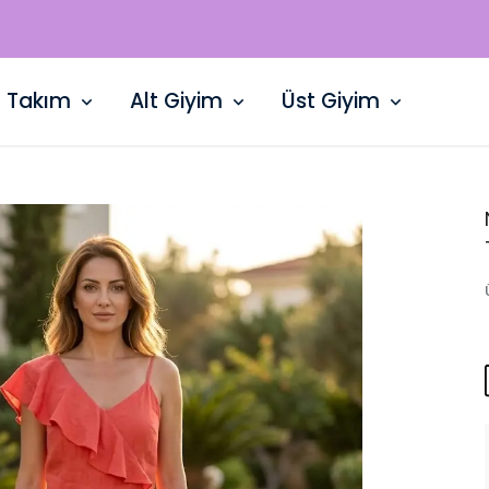
WHATSAPP HATTI: +90 532 729 15 50
Takım
Alt Giyim
Üst Giyim