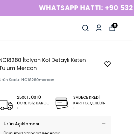
0
NC18280 İtalyan Kol Detaylı Keten
Tulum Mercan
Ürün Kodu
:
NC18280mercan
2500TL ÜSTÜ
SADECE KREDİ
ÜCRETSİZ KARGO
KARTI GEÇERLİDİR
!
!
Ürün Açıklaması
Ürünümüz Standart Bedendir.