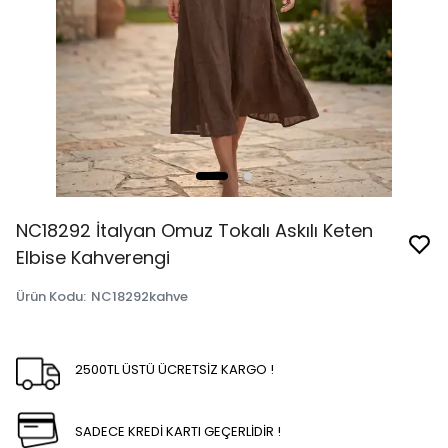
NC18292 İtalyan Omuz Tokalı Askılı Keten
Elbise Kahverengi
Ürün Kodu
:
NC18292kahve
2500TL ÜSTÜ ÜCRETSİZ KARGO !
SADECE KREDİ KARTI GEÇERLİDİR !