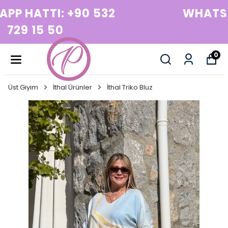
WHATSAPP HATTI: +90 532
729 15 50
0
Üst Giyim
İthal Ürünler
İthal Triko Bluz