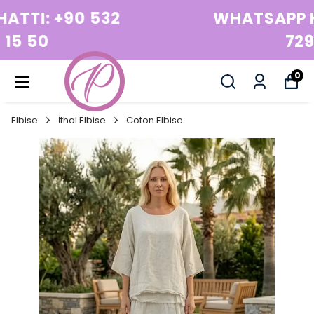
WHATSAPP HATTI: +90 532
729 15 50
0
Elbise
İthal Elbise
Coton Elbise