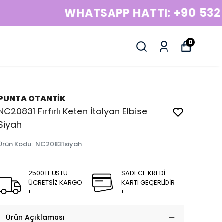
0
PUNTA OTANTİK
NC20831 Fırfırlı Keten İtalyan Elbise
Siyah
Ürün Kodu
:
NC20831siyah
2500TL ÜSTÜ
SADECE KREDİ
ÜCRETSİZ KARGO
KARTI GEÇERLİDİR
!
!
Ürün Açıklaması