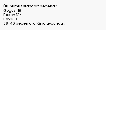
Ürünümüz standart bedendir.
Göğüs:118
Basen:124
Boy:130
38-46 beden aralığına uygundur.