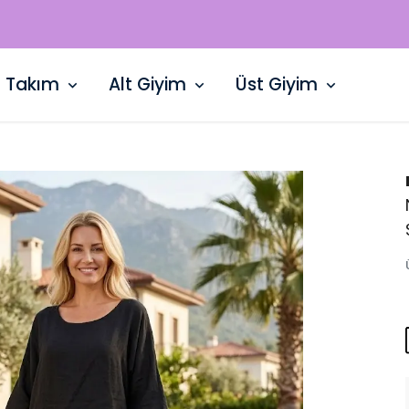
WHATSAPP HATTI: +90 532 729 15 50
Takım
Alt Giyim
Üst Giyim