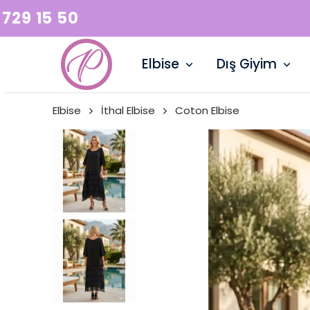
Elbise
Dış Giyim
Elbise
İthal Elbise
Coton Elbise